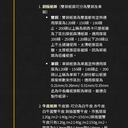
銅板紙類
（雙銅紙類可分為雙銅及單
銅）
雙銅
：雙銅紙張為雙面都有塗佈適
用厚度為120磅、150磅、180磅
止，200磅以上稱為銅西卡只是紙廠
為了區別厚紙與薄紙類，適用厚度
200磅、250磅，120磅以下250磅以
上不太建議使用，太薄紙張容易
皺，太厚紙張容易破損，因為銅板
類為低纖紙張。
單銅
：單銅紙張為單面塗佈適用厚
度為120磅、150磅、180磅止，200
磅以上稱為單銅Ｔ大部份都以紙張
厚度條數來作區別，適用厚度為
0.21mm/0.26mm/ 0.31mm/0.35mm
此為中長纖紙張較為硬挺，最適合
製作紙袋。
牛皮紙類
牛皮類-可分為白牛皮.赤牛皮.
白牛面雙牛皮.銅版面雙牛皮，市售厚度
120g/m2~140g/m2～150/m2銅板面雙
牛皮只有120g/m2.140g/m2.150g/m2，
厚度為0.12mm與0.14mm與0.16mm，所