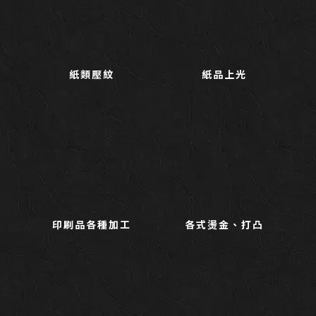
紙類壓紋
紙品上光
印刷品各種加工
各式燙金、打凸